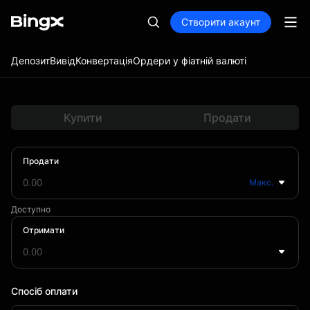
Створити акаунт
Депозит
Вивід
Конвертація
Ордери у фіатній валюті
Купити
Продати
Продати
Макс.
Доступно
Отримати
Спосіб оплати